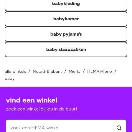
babykleding
Je kunt de factuur, pakbon of QR-code voor een
thuislevering en kassabon of QR-code voor in de winkel
afgehaalde of gekochte producten laten zien.\r
babykamer
Je hebt het artikel minder dan 30 dagen geleden
ontvangen.\r
baby pyjama's
Retourneer je de hele bestelling? Dan krijg je je
verzendkosten of verwerkingskosten ook terug als je
baby slaapzakken
deze hebt betaald.
alle winkels
Noord-Brabant
Mierlo
HEMA Mierlo
baby
vind een winkel
zoek een winkel bij jou in de buurt