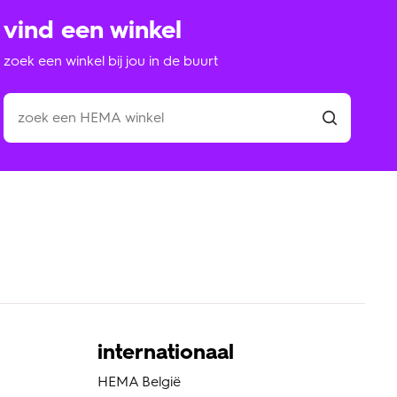
vind een winkel
zoek een winkel bij jou in de buurt
internationaal
HEMA België