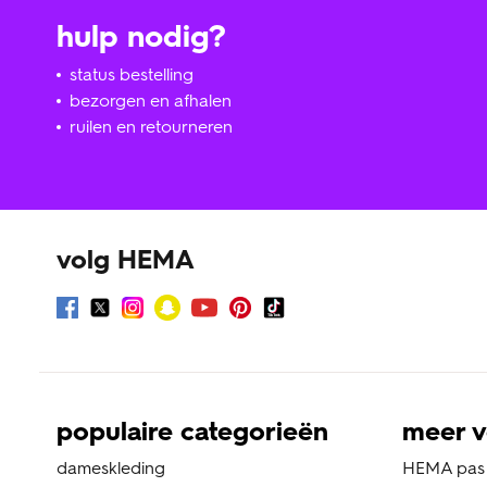
hulp nodig?
status bestelling
bezorgen en afhalen
ruilen en retourneren
volg HEMA
populaire categorieën
meer v
dameskleding
HEMA pas