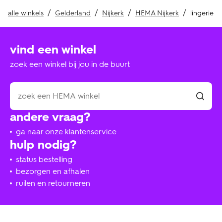
alle winkels
Gelderland
Nijkerk
HEMA Nijkerk
lingerie
vind een winkel
zoek een winkel bij jou in de buurt
andere vraag?
ga naar onze klantenservice
hulp nodig?
status bestelling
bezorgen en afhalen
ruilen en retourneren