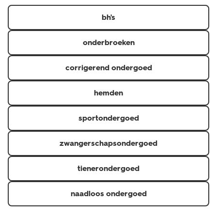
https://www.hema.nl/inspiratie/dames/bh-maatwijzer
er in diverse kleuren, designs en verschillende maten.
bh's
onderbroeken
corrigerend ondergoed
hemden
sportondergoed
zwangerschapsondergoed
tienerondergoed
naadloos ondergoed