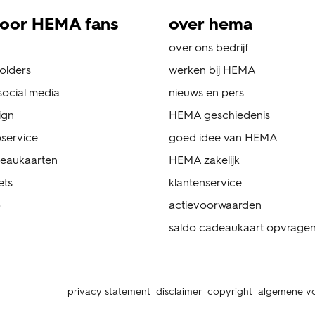
oor HEMA fans
over hema
over ons bedrijf
folders
werken bij HEMA
ocial media
nieuws en pers
ign
HEMA geschiedenis
service
goed idee van HEMA
eaukaarten
HEMA zakelijk
ets
klantenservice
p
actievoorwaarden
saldo cadeaukaart opvrage
privacy statement
disclaimer
copyright
algemene v