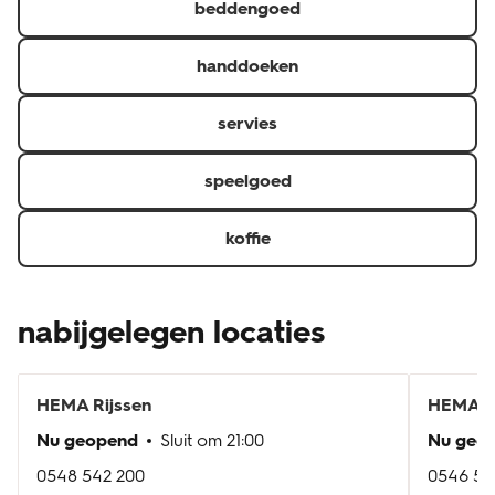
beddengoed
handdoeken
servies
speelgoed
koffie
nabijgelegen locaties
HEMA
Rijssen
HEMA
W
Nu geopend
Sluit om
21:00
Nu geo
0548 542 200
0546 58