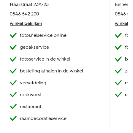
Haarstraat 23A-25
Binnenh
0548 542 200
0546 58
winkel bekijken
winkel b
fotosnelservice online
fot
gebakservice
fot
fotoservice in de winkel
best
bestelling afhalen in de winkel
zel
versafdeling
roo
rookworst
raa
restaurant
raamdecoratieservice