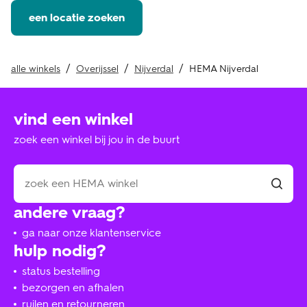
een locatie zoeken
alle winkels
Overijssel
Nijverdal
HEMA Nijverdal
vind een winkel
zoek een winkel bij jou in de buurt
andere vraag?
ga naar onze klantenservice
hulp nodig?
status bestelling
bezorgen en afhalen
ruilen en retourneren