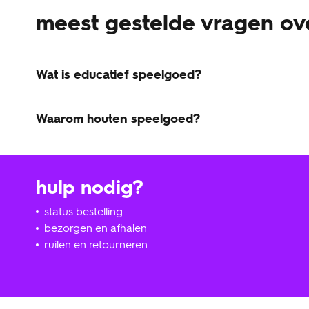
meest gestelde vragen ov
Wat is educatief speelgoed?
Educatief speelgoed is stimulerend voor een goede ont
Waarom houten speelgoed?
Het houten speelgoed van HEMA is niet alleen leuk voor 
verkrijgbaar is voor een klein HEMA prijsje, zoals je v
alleen je eerste kindje er volop plezier van, maar kunnen
hulp nodig?
status bestelling
bezorgen en afhalen
ruilen en retourneren