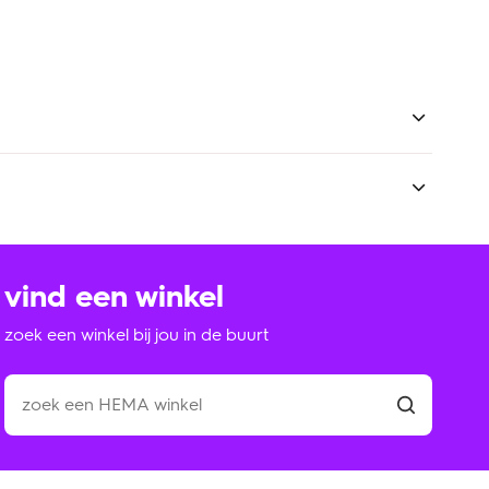
e ontwikkeling. Maar ook bij het herkennen van taal.
at komt omdat het mooi staat in huis én omdat het
n tegen een stootje. Of meer stootjes. Zo heeft niet
op mee spelen.
vind een winkel
zoek een winkel bij jou in de buurt