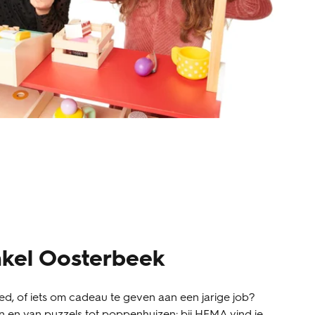
kel Oosterbeek
d, of iets om cadeau te geven aan een jarige job?
len en van puzzels tot poppenhuizen: bij HEMA vind je