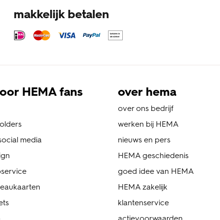
makkelijk betalen
oor HEMA fans
over hema
over ons bedrijf
folders
werken bij HEMA
ocial media
nieuws en pers
ign
HEMA geschiedenis
service
goed idee van HEMA
eaukaarten
HEMA zakelijk
ets
klantenservice
p
actievoorwaarden