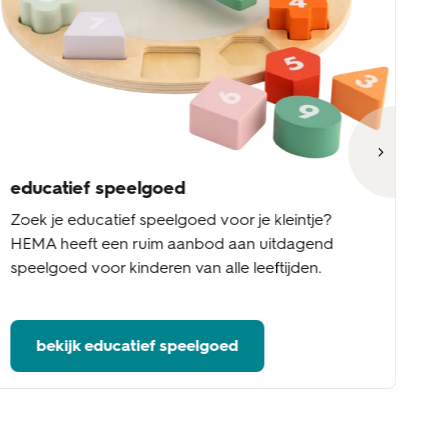
educatief speelgoed
h
Zoek je educatief speelgoed voor je kleintje?
Zo
HEMA heeft een ruim aanbod aan uitdagend
ur
speelgoed voor kinderen van alle leeftijden.
le
bekijk educatief speelgoed