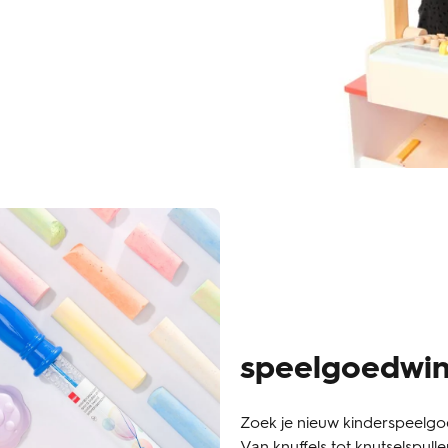
speelgoedwin
Zoek je nieuw kinderspeelgoe
Van knuffels tot knutselspul