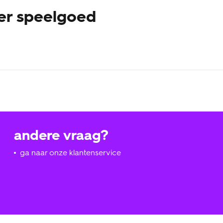
er speelgoed
wikkeling van de hersenen, de motorische en sociaal-emotionel
je baby, peuter of kleuter, zelf word je er ook heel blij van! D
an ons gewend bent. Ons houten speelgoed is heel degelijk en ka
 alle broertjes, zusjes, neefjes en nichtjes er later ook nog vol
andere vraag?
ga naar onze klantenservice