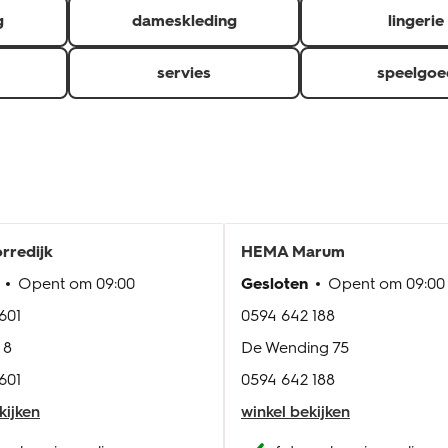
g
dameskleding
lingerie
servies
speelgoe
rredijk
HEMA
Marum
Opent om
09:00
Gesloten
Opent om
09:00
601
0594 642 188
 8
De Wending 75
601
0594 642 188
kijken
winkel bekijken