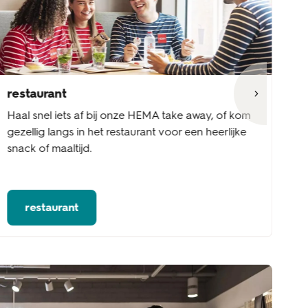
restaurant
ta
Haal snel iets af bij onze HEMA take away, of kom
Wi
gezellig langs in het restaurant voor een heerlijke
en
snack of maaltijd.
va
restaurant