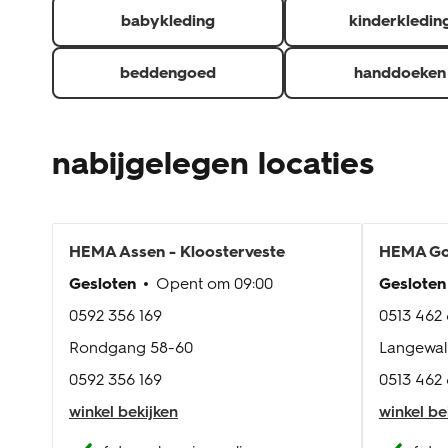
babykleding
kinderkledin
beddengoed
handdoeken
nabijgelegen locaties
HEMA
Assen - Kloosterveste
HEMA
Go
Gesloten
Opent om
09:00
Gesloten
0592 356 169
0513 462 
Rondgang 58-60
Langewal
0592 356 169
0513 462 
winkel bekijken
winkel be