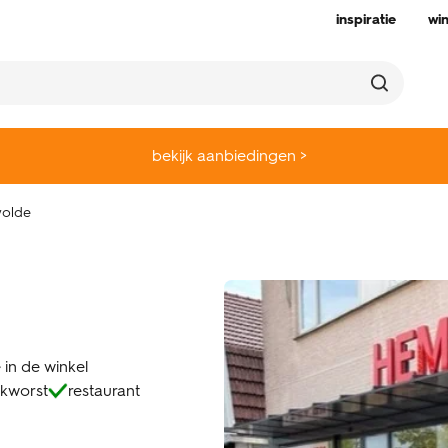
inspiratie
wi
bekijk aanbiedingen >
olde
 in de winkel
kworst
restaurant