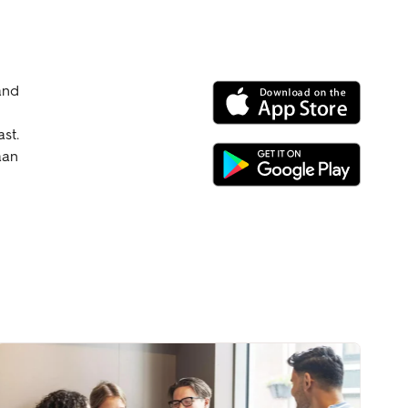
and
ast.
aan