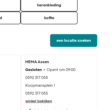
herenkleding
d
koffie
een locatie zoeken
HEMA
Assen
HE
Gesloten
Opent om
09:00
Gesl
0592 317 055
0512 
Koopmansplein 1
Noor
0592 317 055
0512 
winkel bekijken
wink