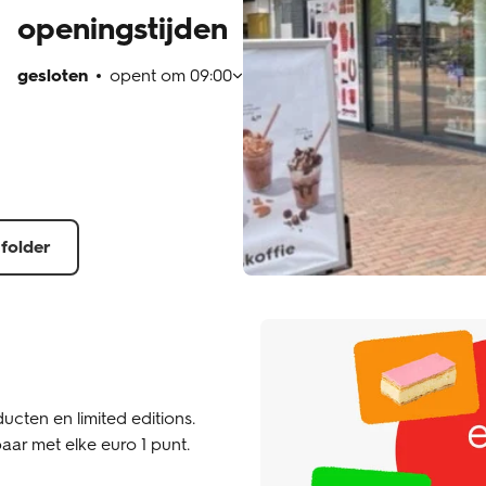
openingstijden
gesloten
opent om
09:00
 folder
ucten en limited editions.
aar met elke euro 1 punt.