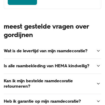
meest gestelde vragen over
gordijnen
Wat is de levertijd van mijn raamdecoratie?
Voor alle raamdecoratie geldt een levertijd van 3 - 6
Is alle raambekleding van HEMA kindveilig?
weken.
Online besteld? Dan bezorgen we je raamdecoratie thuis.
Ja, alle raambekleding van HEMA voldoet aan de laatst
De verzendkosten zijn gratis!
Kan ik mijn bestelde raamdecoratie
gestelde normen voor kindveiligheid.
retourneren?
Retourneren van op maat gemaakte raamdecoratie is
Heb ik garantie op mijn raamdecoratie?
helaas niet mogelijk. Raamdecoratie is een op maat