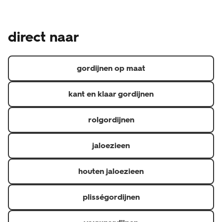
gemaakt product en is daarom een uitzondering op het
Naast de wettelijke garantie waar je als consument altijd
wettelijke herroepingsrecht, je kunt je dus niet zomaar
recht op hebt, geven we een aanvullende garantie.
bedenken. Heb je een klacht over de raamdecoratie?
direct naar
Hierdoor heb je 5 jaar garantie op materiaal- en
Neem dan contact op de met de klantenservice via 020
fabricagefouten en 6 maanden op confectie
3114 150 of via raamdecoratie@hema.nl. Je kunt natuurlijk
(confectioneren is het op maat maken van gordijnen).
ook langsgaan bij de HEMA-winkel waar je jouw
gordijnen op maat
raamdecoratie hebt gekocht.
kant en klaar gordijnen
rolgordijnen
jaloezieen
houten jaloezieen
plisségordijnen