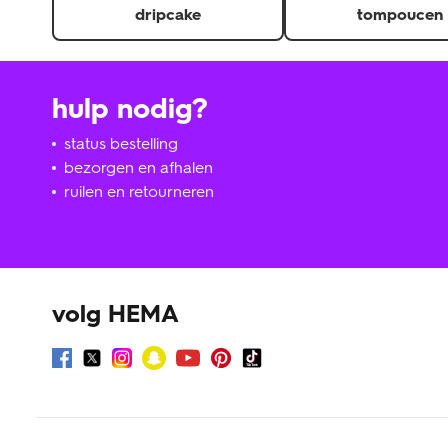
dripcake
tompoucen
hulp nodig?
status bestelling
bezorgen en afhalen
ruilen en retourneren
volg HEMA