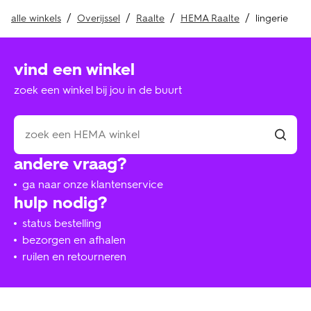
alle winkels
Overijssel
Raalte
HEMA Raalte
lingerie
vind een winkel
zoek een winkel bij jou in de buurt
andere vraag?
ga naar onze klantenservice
hulp nodig?
status bestelling
bezorgen en afhalen
ruilen en retourneren