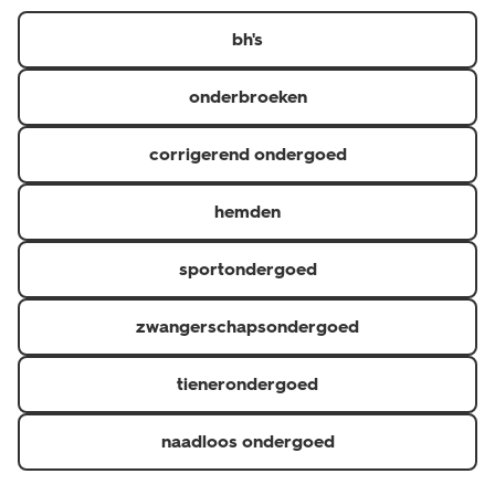
https://www.hema.nl/inspiratie/dames/bh-maatwijzer
er in diverse kleuren, designs en verschillende maten.
bh's
onderbroeken
corrigerend ondergoed
hemden
sportondergoed
zwangerschapsondergoed
tienerondergoed
naadloos ondergoed