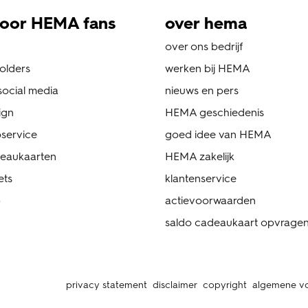
oor HEMA fans
over hema
over ons bedrijf
folders
werken bij HEMA
ocial media
nieuws en pers
ign
HEMA geschiedenis
service
goed idee van HEMA
eaukaarten
HEMA zakelijk
ets
klantenservice
p
actievoorwaarden
saldo cadeaukaart opvrage
privacy statement
disclaimer
copyright
algemene v