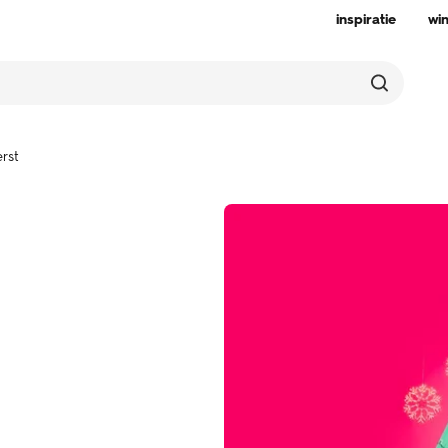
inspiratie
wi
erst