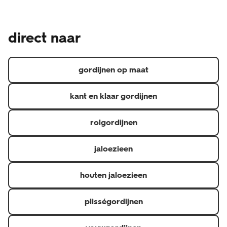
gemaakt product en is daarom een uitzondering op het
Naast de wettelijke garantie waar je als consument altijd
wettelijke herroepingsrecht, je kunt je dus niet zomaar
recht op hebt, geven we een aanvullende garantie.
bedenken. Heb je een klacht over de raamdecoratie?
direct naar
Hierdoor heb je 5 jaar garantie op materiaal- en
Neem dan contact op de met de klantenservice via 020
fabricagefouten en 6 maanden op confectie
3114 150 of via raamdecoratie@hema.nl. Je kunt natuurlijk
(confectioneren is het op maat maken van gordijnen).
ook langsgaan bij de HEMA-winkel waar je jouw
gordijnen op maat
raamdecoratie hebt gekocht.
kant en klaar gordijnen
rolgordijnen
jaloezieen
houten jaloezieen
plisségordijnen