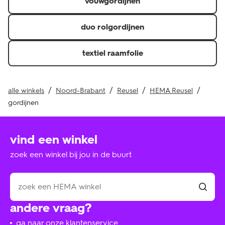
vouwgordijnen
duo rolgordijnen
textiel raamfolie
alle winkels
Noord-Brabant
Reusel
HEMA Reusel
gordijnen
vind een winkel
zoek een winkel bij jou in de buurt
andere vraag?
ga naar onze klantenservice