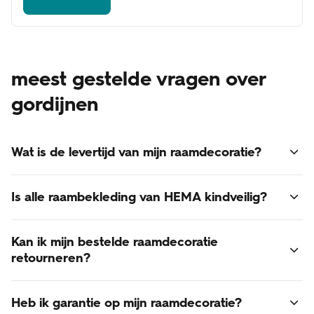
meest gestelde vragen over
gordijnen
Wat is de levertijd van mijn raamdecoratie?
Voor alle raamdecoratie geldt een levertijd van 3 - 6
Is alle raambekleding van HEMA kindveilig?
weken.
Online besteld? Dan bezorgen we je raamdecoratie thuis.
Ja, alle raambekleding van HEMA voldoet aan de laatst
De verzendkosten zijn gratis!
Kan ik mijn bestelde raamdecoratie
gestelde normen voor kindveiligheid.
retourneren?
Retourneren van op maat gemaakte raamdecoratie is
Heb ik garantie op mijn raamdecoratie?
helaas niet mogelijk. Raamdecoratie is een op maat