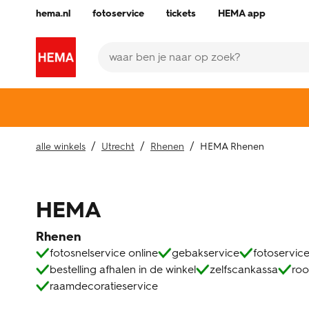
Skip to content
Return to Nav
Klik om deze content uit of samen te vouwen
Download app from the App Store
Download app from the Play Store
Antwoord uitvouwen of sluiten
Antwoord uitvouwen of sluiten
Antwoord uitvouwen of sluiten
Antwoord uitvouwen of sluiten
Antwoord uitvouwen of sluiten
Een zoekopdracht indienen.
Link to Social Media
Link to Social Media
Link to Social Media
Link to Social Media
Link to Social Media
Link to Social Media
Link to Social Media
Link to main Hema site
hema.nl
fotoservice
tickets
HEMA app
Link naar de centrale website
Een zoekopdracht indienen.
alle winkels
Utrecht
Rhenen
HEMA Rhenen
HEMA
Rhenen
fotosnelservice online
gebakservice
fotoservice
bestelling afhalen in de winkel
zelfscankassa
roo
raamdecoratieservice