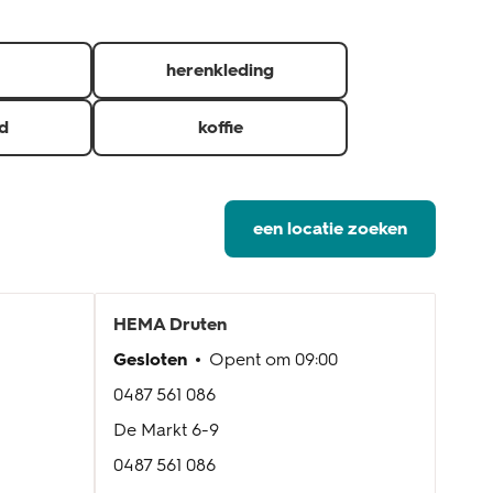
herenkleding
d
koffie
een locatie zoeken
HEMA
Druten
HE
Gesloten
Opent om
09:00
Gesl
0487 561 086
0318
De Markt 6-9
Veen
0487 561 086
0318