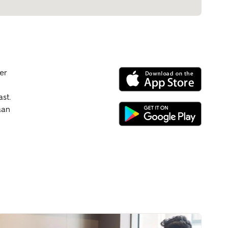
er
ast.
aan