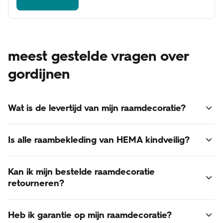
meest gestelde vragen over
gordijnen
Wat is de levertijd van mijn raamdecoratie?
Voor alle raamdecoratie geldt een levertijd van 3 - 6
Is alle raambekleding van HEMA kindveilig?
weken.
Online besteld? Dan bezorgen we je raamdecoratie thuis.
Ja, alle raambekleding van HEMA voldoet aan de laatst
De verzendkosten zijn gratis!
Kan ik mijn bestelde raamdecoratie
gestelde normen voor kindveiligheid.
retourneren?
Retourneren van op maat gemaakte raamdecoratie is
Heb ik garantie op mijn raamdecoratie?
helaas niet mogelijk. Raamdecoratie is een op maat