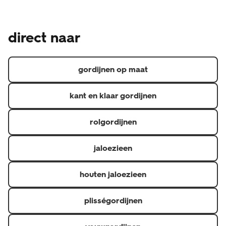
gemaakt product en is daarom een uitzondering op het
Naast de wettelijke garantie waar je als consument altijd
wettelijke herroepingsrecht, je kunt je dus niet zomaar
recht op hebt, geven we een aanvullende garantie.
bedenken. Heb je een klacht over de raamdecoratie?
direct naar
Hierdoor heb je 5 jaar garantie op materiaal- en
Neem dan contact op de met de klantenservice via 020
fabricagefouten en 6 maanden op confectie
3114 150 of via raamdecoratie@hema.nl. Je kunt natuurlijk
(confectioneren is het op maat maken van gordijnen).
ook langsgaan bij de HEMA-winkel waar je jouw
gordijnen op maat
raamdecoratie hebt gekocht.
kant en klaar gordijnen
rolgordijnen
jaloezieen
houten jaloezieen
plisségordijnen