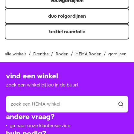
vouwgordijnen
duo rolgordijnen
textiel raamfolie
alle winkels
Drenthe
Roden
HEMA Roden
gordijnen
vind een winkel
zoek een winkel bij jou in de buurt
andere vraag?
ga naar onze klantenservice
hulp nodig?