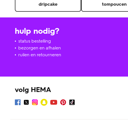
dripcake
tompoucen
hulp nodig?
status bestelling
bezorgen en afhalen
ruilen en retourneren
volg HEMA