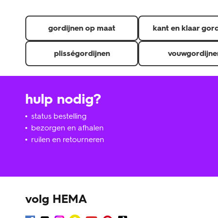
gordijnen op maat
kant en klaar gor
plisségordijnen
vouwgordijne
hulp nodig?
status bestelling
bezorgen en afhalen
ruilen en retourneren
volg HEMA