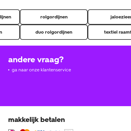
dijnen
rolgordijnen
jaloeziee
n
duo rolgordijnen
textiel raam
andere vraag?
ga naar onze klantenservice
makkelijk betalen