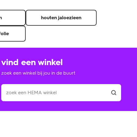
n
houten jaloezieen
folie
vind een winkel
zoek een winkel bij jou in de buurt