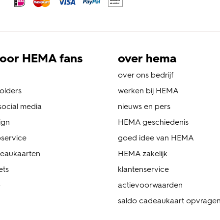
oor HEMA fans
over hema
over ons bedrijf
folders
werken bij HEMA
ocial media
nieuws en pers
ign
HEMA geschiedenis
service
goed idee van HEMA
eaukaarten
HEMA zakelijk
ets
klantenservice
p
actievoorwaarden
saldo cadeaukaart opvrage