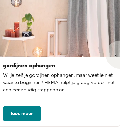
gordijnen ophangen
go
Wil je zelf je gordijnen ophangen, maar weet je niet
Wi
waar te beginnen? HEMA helpt je graag verder met
st
een eenvoudig stappenplan.
be
vo
lees meer