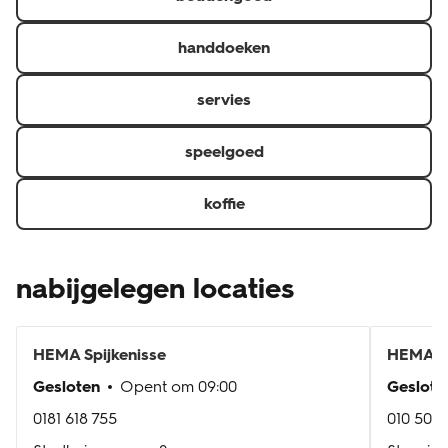
handdoeken
servies
speelgoed
koffie
nabijgelegen locaties
HEMA
Spijkenisse
HEMA
R
Gesloten
Opent om
09:00
Geslote
0181 618 755
010 501 