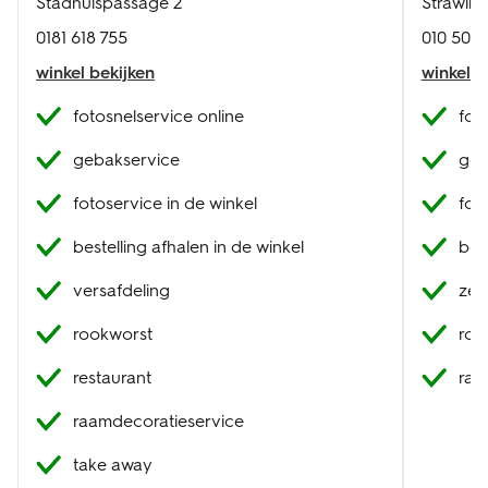
Stadhuispassage 2
Strawins
0181 618 755
010 501 
winkel bekijken
winkel b
fotosnelservice online
fot
gebakservice
geb
fotoservice in de winkel
fot
bestelling afhalen in de winkel
best
versafdeling
zel
rookworst
roo
restaurant
raa
raamdecoratieservice
take away