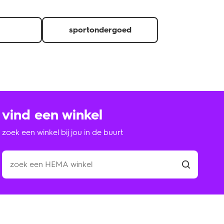
sportondergoed
vind een winkel
zoek een winkel bij jou in de buurt