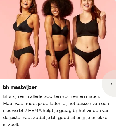
bh maatwijzer
ee
Bh's zijn er in allerlei soorten vormen en maten.
Wa
Maar waar moet je op letten bij het passen van een
mi
nieuwe bh? HEMA helpt je graag bij het vinden van
vo
de juiste maat zodat je bh goed zit en jij je er lekker
sp
in voelt.
we