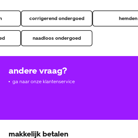
n
corrigerend ondergoed
hemden
ed
naadloos ondergoed
andere vraag?
ga naar onze klantenservice
makkelijk betalen