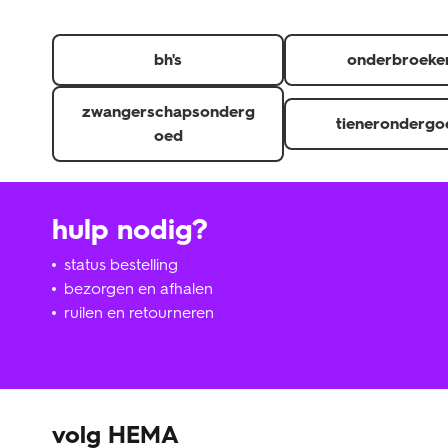
bh's
onderbroeke
zwangerschapsonderg
tienerondergo
oed
hulp nodig?
status bestelling
bezorgen en afhalen
ruilen en retourneren
volg HEMA