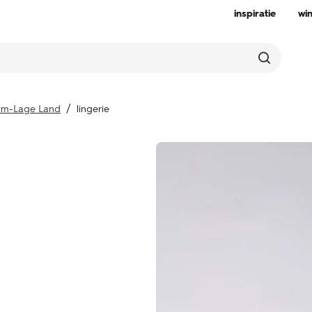
inspiratie
wi
am-Lage Land
lingerie