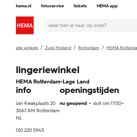
Skip to content
Return to Nav
Klik om deze content uit of samen te vouwen
Antwoord uitvouwen of sluiten
Antwoord uitvouwen of sluiten
Een zoekopdracht indienen.
Link to Social Media
Link to Social Media
Link to Social Media
Link to Social Media
Link to Social Media
Link to Social Media
Link to Social Media
Link to main Hema site
hema.nl
fotoservice
tickets
HEMA app
Link naar de centrale website
Een zoekopdracht indienen.
alle winkels
Zuid-Holland
Rotterdam
HEMA Rotterd
lingeriewinkel
HEMA Rotterdam-Lage Land
info
openingstijden
Jan Kwakplaats 20
nu geopend
sluit om
17:00
3067 AM
Rotterdam
NL
010 220 5945