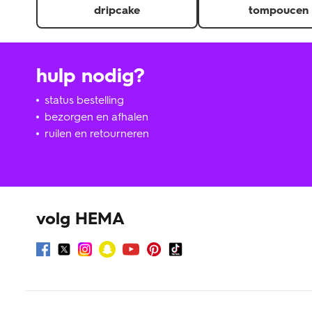
dripcake
tompoucen
hulp nodig?
status bestelling
bezorgen en afhalen
ruilen en retourneren
volg HEMA