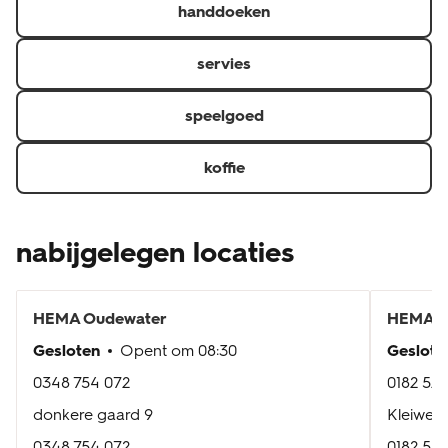
handdoeken
servies
speelgoed
koffie
nabijgelegen locaties
HEMA
Oudewater
HEMA
G
Gesloten
Opent om
08:30
Geslote
0348 754 072
0182 520
donkere gaard 9
Kleiweg
0348 754 072
0182 520