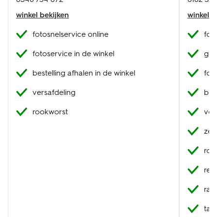
winkel bekijken
winkel b
fotosnelservice online
fot
fotoservice in de winkel
geb
bestelling afhalen in de winkel
fot
versafdeling
best
rookworst
ver
zel
roo
res
raa
tak