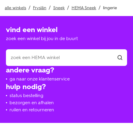
alle winkels
Fryslân
Sneek
HEMA Sneek
lingerie
vind een winkel
zoek een winkel bij jou in de buurt
andere vraag?
ga naar onze klantenservice
hulp nodig?
status bestelling
bezorgen en afhalen
ruilen en retourneren