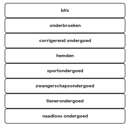
https://www.hema.nl/inspiratie/dames/bh-maatwijzer
er in diverse kleuren, designs en verschillende maten.
bh's
onderbroeken
corrigerend ondergoed
hemden
sportondergoed
zwangerschapsondergoed
tienerondergoed
naadloos ondergoed