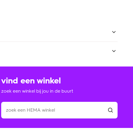
e ontwikkeling. Maar ook bij het herkennen van taal.
at komt omdat het mooi staat in huis én omdat het
n tegen een stootje. Of meer stootjes. Zo heeft niet
op mee spelen.
vind een winkel
zoek een winkel bij jou in de buurt