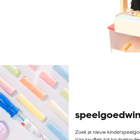
speelgoedwin
Zoek je nieuw kinderspeelgoe
Van knuffels tot knutselspul