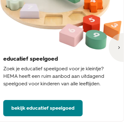
educatief speelgoed
h
Zoek je educatief speelgoed voor je kleintje?
Zo
HEMA heeft een ruim aanbod aan uitdagend
ur
speelgoed voor kinderen van alle leeftijden.
le
bekijk educatief speelgoed