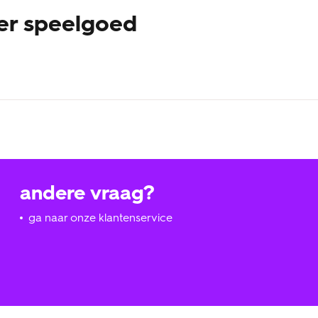
er speelgoed
wikkeling van de hersenen, de motorische en sociaal-emotionel
je baby, peuter of kleuter, zelf word je er ook heel blij van! D
an ons gewend bent. Ons houten speelgoed is heel degelijk en ka
 alle broertjes, zusjes, neefjes en nichtjes er later ook nog vol
andere vraag?
ga naar onze klantenservice