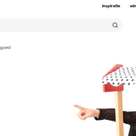
inspiratie
wi
lgoed