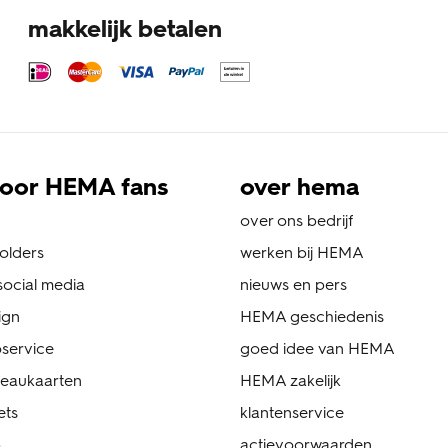
makkelijk betalen
oor HEMA fans
over hema
over ons bedrijf
folders
werken bij HEMA
ocial media
nieuws en pers
ign
HEMA geschiedenis
service
goed idee van HEMA
eaukaarten
HEMA zakelijk
ets
klantenservice
p
actievoorwaarden