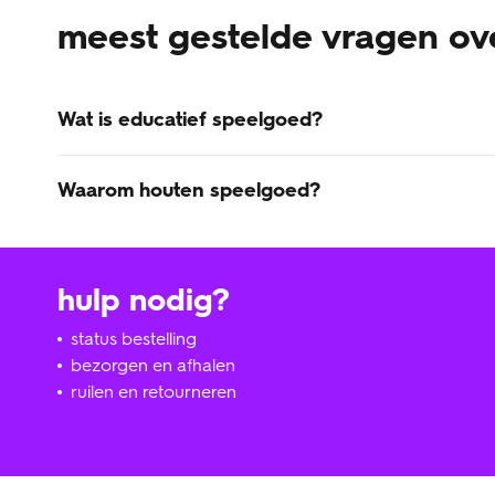
meest gestelde vragen ov
Wat is educatief speelgoed?
Educatief speelgoed is stimulerend voor een goede ont
Waarom houten speelgoed?
Het houten speelgoed van HEMA is niet alleen leuk voor 
verkrijgbaar is voor een klein HEMA prijsje, zoals je v
alleen je eerste kindje er volop plezier van, maar kunnen
hulp nodig?
status bestelling
bezorgen en afhalen
ruilen en retourneren