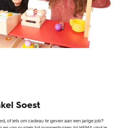
kel Soest
d, of iets om cadeau te geven aan een jarige job?
len en van puzzels tot poppenhuizen: bij HEMA vind je