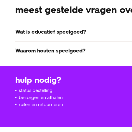
meest gestelde vragen ov
Wat is educatief speelgoed?
Educatief speelgoed is stimulerend voor een goede ont
Waarom houten speelgoed?
Het houten speelgoed van HEMA is niet alleen leuk voor 
verkrijgbaar is voor een klein HEMA prijsje, zoals je v
alleen je eerste kindje er volop plezier van, maar kunnen
hulp nodig?
status bestelling
bezorgen en afhalen
ruilen en retourneren