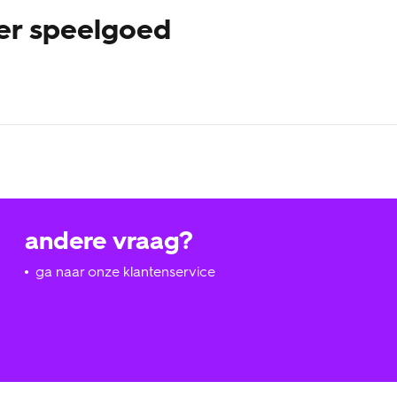
er speelgoed
wikkeling van de hersenen, de motorische en sociaal-emotionel
je baby, peuter of kleuter, zelf word je er ook heel blij van! D
an ons gewend bent. Ons houten speelgoed is heel degelijk en ka
 alle broertjes, zusjes, neefjes en nichtjes er later ook nog vol
andere vraag?
ga naar onze klantenservice