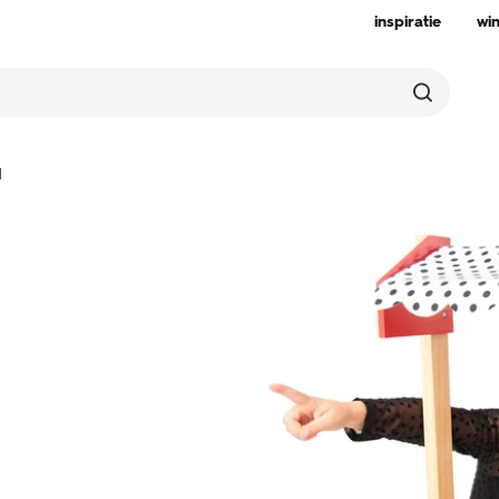
inspiratie
wi
d