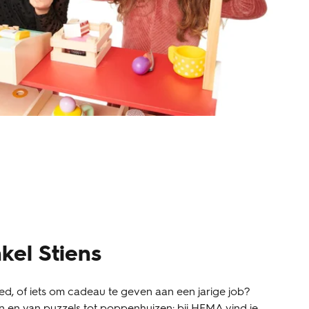
kel Stiens
d, of iets om cadeau te geven aan een jarige job?
len en van puzzels tot poppenhuizen: bij HEMA vind je