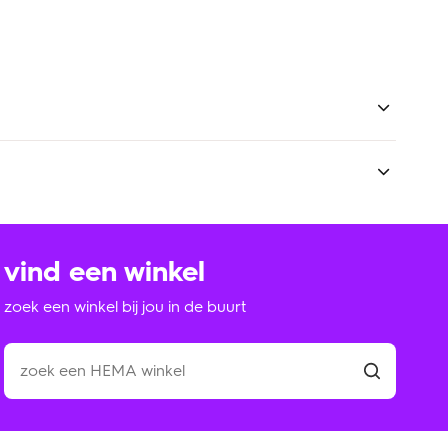
e ontwikkeling. Maar ook bij het herkennen van taal.
at komt omdat het mooi staat in huis én omdat het
n tegen een stootje. Of meer stootjes. Zo heeft niet
op mee spelen.
vind een winkel
zoek een winkel bij jou in de buurt