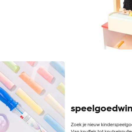
speelgoedwin
Zoek je nieuw kinderspeelgoe
Van knuffels tot knutselspul