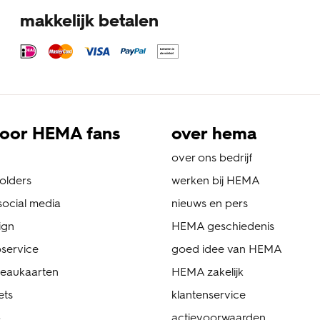
makkelijk betalen
oor HEMA fans
over hema
over ons bedrijf
folders
werken bij HEMA
ocial media
nieuws en pers
ign
HEMA geschiedenis
service
goed idee van HEMA
eaukaarten
HEMA zakelijk
ets
klantenservice
p
actievoorwaarden