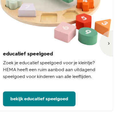
educatief speelgoed
h
Zoek je educatief speelgoed voor je kleintje?
Zo
HEMA heeft een ruim aanbod aan uitdagend
ur
speelgoed voor kinderen van alle leeftijden.
le
bekijk educatief speelgoed