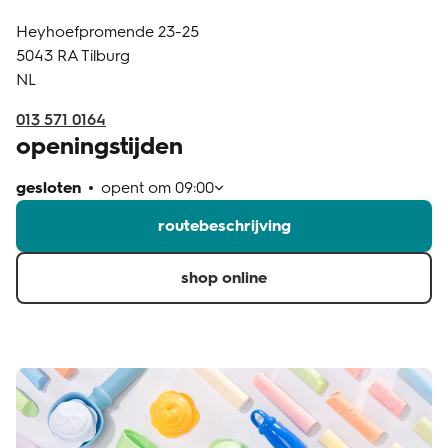
Heyhoefpromende 23-25
klantenservice
5043 RA
Tilburg
NL
013 571 0164
openingstijden
gesloten
opent om
09:00
routebeschrijving
shop online