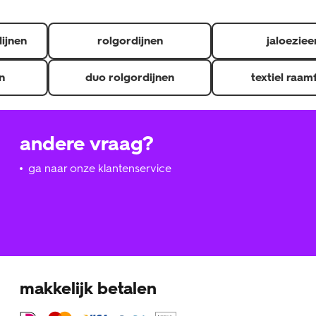
dijnen
rolgordijnen
jaloeziee
n
duo rolgordijnen
textiel raam
andere vraag?
ga naar onze klantenservice
makkelijk betalen