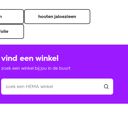
n
houten jaloezieen
folie
vind een winkel
zoek een winkel bij jou in de buurt