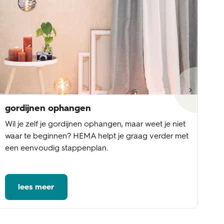
gordijnen ophangen
go
Wil je zelf je gordijnen ophangen, maar weet je niet
Wi
waar te beginnen? HEMA helpt je graag verder met
st
een eenvoudig stappenplan.
be
vo
lees meer