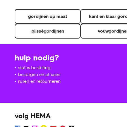
gordijnen op maat
kant en klaar gor
plisségordijnen
vouwgordijne
hulp nodig?
status bestelling
bezorgen en afhalen
ruilen en retourneren
volg HEMA