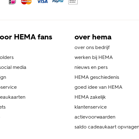
oor HEMA fans
over hema
over ons bedrijf
folders
werken bij HEMA
ocial media
nieuws en pers
ign
HEMA geschiedenis
service
goed idee van HEMA
eaukaarten
HEMA zakelijk
ets
klantenservice
p
actievoorwaarden
saldo cadeaukaart opvrage