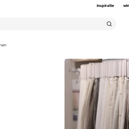
inspiratie
wi
jnen