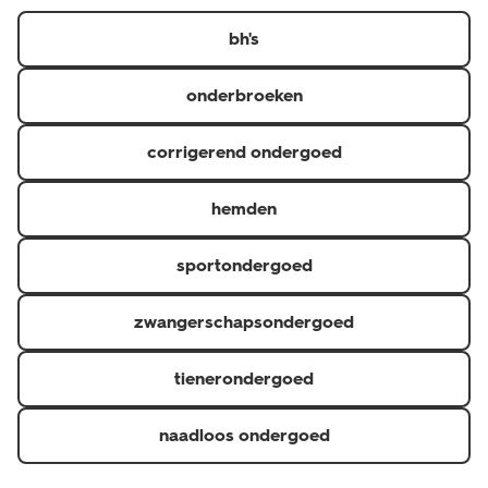
https://www.hema.nl/inspiratie/dames/bh-maatwijzer
er in diverse kleuren, designs en verschillende maten.
bh's
onderbroeken
corrigerend ondergoed
hemden
sportondergoed
zwangerschapsondergoed
tienerondergoed
naadloos ondergoed