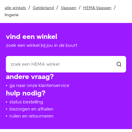
alle winkels
Gelderland
Vaassen
HEMA Vaassen
lingerie
vind een winkel
zoek een winkel bij jou in de buurt
andere vraag?
ga naar onze klantenservice
hulp nodig?
status bestelling
bezorgen en afhalen
ruilen en retourneren