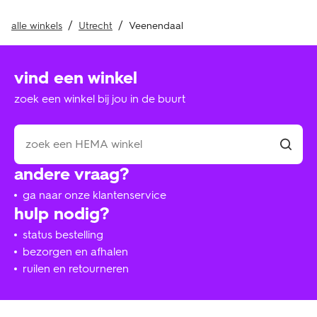
alle winkels
Utrecht
Veenendaal
vind een winkel
zoek een winkel bij jou in de buurt
andere vraag?
ga naar onze klantenservice
hulp nodig?
status bestelling
bezorgen en afhalen
ruilen en retourneren