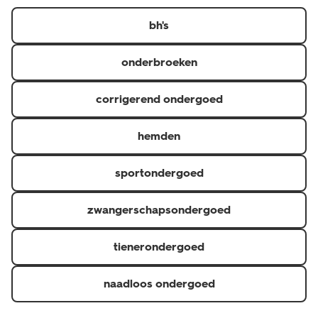
https://www.hema.nl/inspiratie/dames/bh-maatwijzer
er in diverse kleuren, designs en verschillende maten.
bh's
onderbroeken
corrigerend ondergoed
hemden
sportondergoed
zwangerschapsondergoed
tienerondergoed
naadloos ondergoed