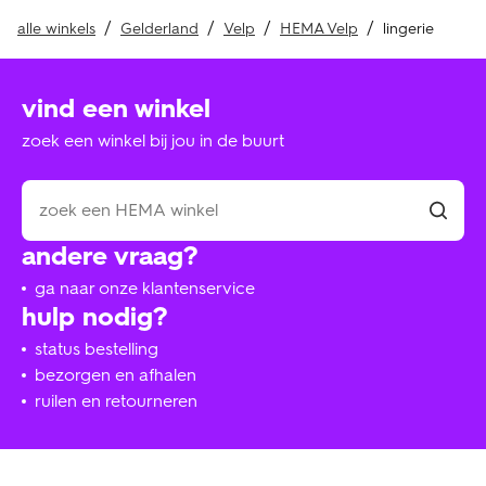
alle winkels
Gelderland
Velp
HEMA Velp
lingerie
vind een winkel
zoek een winkel bij jou in de buurt
andere vraag?
ga naar onze klantenservice
hulp nodig?
status bestelling
bezorgen en afhalen
ruilen en retourneren