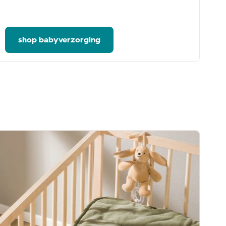
kn
he
shop babyverzorging