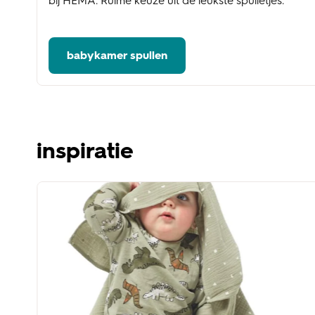
bij HEMA. Ruime keuze uit de leukste spulletjes.
babykamer spullen
inspiratie