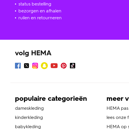
status bestelling
bezorgen en afhalen
ruilen en retourneren
volg HEMA
populaire categorieën
meer v
dameskleding
HEMA pas
kinderkleding
lees onze 
babykleding
HEMA op s