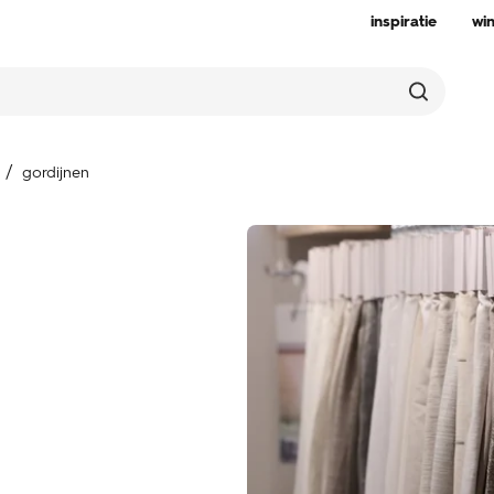
inspiratie
wi
gordijnen