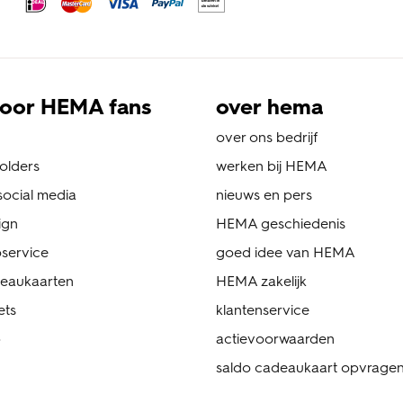
oor HEMA fans
over hema
over ons bedrijf
folders
werken bij HEMA
ocial media
nieuws en pers
ign
HEMA geschiedenis
service
goed idee van HEMA
eaukaarten
HEMA zakelijk
ets
klantenservice
p
actievoorwaarden
saldo cadeaukaart opvrage