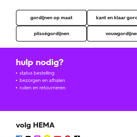
gordijnen op maat
kant en klaar gor
plisségordijnen
vouwgordijne
hulp nodig?
status bestelling
bezorgen en afhalen
ruilen en retourneren
volg HEMA