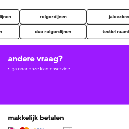
dijnen
rolgordijnen
jaloeziee
n
duo rolgordijnen
textiel raam
andere vraag?
ga naar onze klantenservice
makkelijk betalen