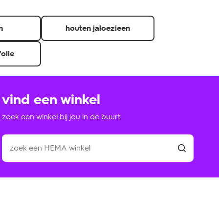
n
houten jaloezieen
folie
vind een winkel
zoek een winkel bij jou in de buurt