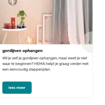
gordijnen ophangen
go
Wil je zelf je gordijnen ophangen, maar weet je niet
Wi
waar te beginnen? HEMA helpt je graag verder met
st
een eenvoudig stappenplan.
be
vo
lees meer