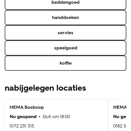
beddengoed
handdoeken
servies
speelgoed
koffie
nabijgelegen locaties
HEMA
Boskoop
HEMA
G
Nu geopend
Sluit om
18:00
Nu geo
0172 231 315
0182 53