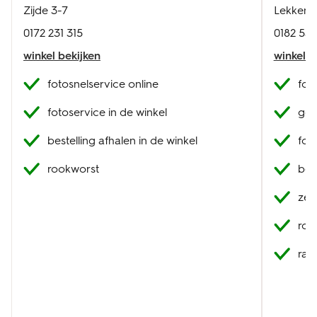
Zijde 3-7
Lekkenbu
0172 231 315
0182 53
winkel bekijken
winkel b
fotosnelservice online
fot
fotoservice in de winkel
geb
bestelling afhalen in de winkel
fot
rookworst
best
zel
roo
raa