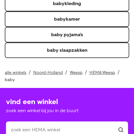
babykleding
Je kunt de factuur, pakbon of QR-code voor een
thuislevering en kassabon of QR-code voor in de winkel
afgehaalde of gekochte producten laten zien.\r
babykamer
Je hebt het artikel minder dan 30 dagen geleden
ontvangen.\r
baby pyjama's
Retourneer je de hele bestelling? Dan krijg je je
verzendkosten of verwerkingskosten ook terug als je
baby slaapzakken
deze hebt betaald.
alle winkels
Noord-Holland
Weesp
HEMA Weesp
baby
vind een winkel
zoek een winkel bij jou in de buurt