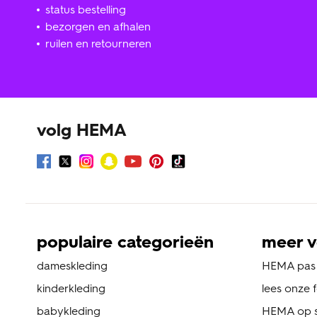
status bestelling
bezorgen en afhalen
ruilen en retourneren
volg HEMA
populaire categorieën
meer v
dameskleding
HEMA pas
kinderkleding
lees onze 
babykleding
HEMA op s