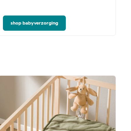
kn
he
shop babyverzorging