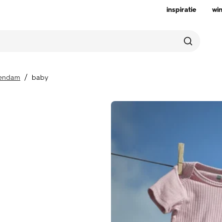
inspiratie
wi
endam
baby