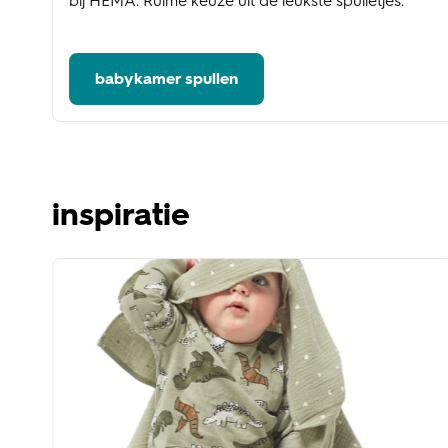
bij HEMA. Ruime keuze uit de leukste spulletjes.
babykamer spullen
inspiratie