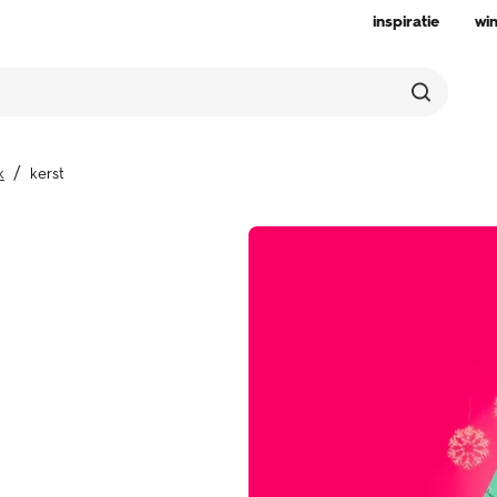
inspiratie
wi
k
kerst