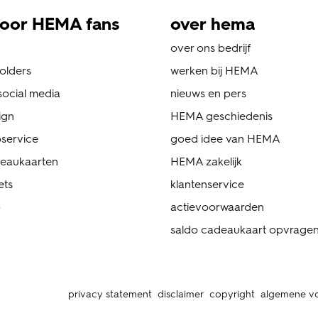
oor HEMA fans
over hema
over ons bedrijf
folders
werken bij HEMA
ocial media
nieuws en pers
ign
HEMA geschiedenis
service
goed idee van HEMA
eaukaarten
HEMA zakelijk
ets
klantenservice
p
actievoorwaarden
saldo cadeaukaart opvrage
privacy statement
disclaimer
copyright
algemene v