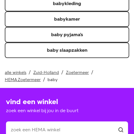
babykleding
Je kunt de factuur, pakbon of QR-code voor een
thuislevering en kassabon of QR-code voor in de winkel
afgehaalde of gekochte producten laten zien.\r
babykamer
Je hebt het artikel minder dan 30 dagen geleden
ontvangen.\r
baby pyjama's
Retourneer je de hele bestelling? Dan krijg je je
verzendkosten of verwerkingskosten ook terug als je
baby slaapzakken
deze hebt betaald.
alle winkels
Zuid-Holland
Zoetermeer
HEMA Zoetermeer
baby
vind een winkel
zoek een winkel bij jou in de buurt