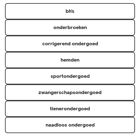
https://www.hema.nl/inspiratie/dames/bh-maatwijzer
er in diverse kleuren, designs en verschillende maten.
bh's
onderbroeken
corrigerend ondergoed
hemden
sportondergoed
zwangerschapsondergoed
tienerondergoed
naadloos ondergoed