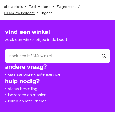
alle winkels
Zuid-Holland
Zwijndrecht
HEMA Zwijndrecht
lingerie
vind een winkel
zoek een winkel bij jou in de buurt
andere vraag?
ga naar onze klantenservice
hulp nodig?
status bestelling
bezorgen en afhalen
ruilen en retourneren