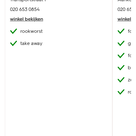
020 653 0854
020 653
winkel bekijken
winkel b
rookworst
fot
take away
geb
fot
best
zel
roo