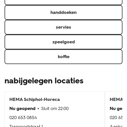
handdoeken
servies
speelgoed
koffie
nabijgelegen locaties
HEMA
Schiphol-Horeca
HEMA
S
Nu geopend
Sluit om
22:00
Nu geo
020 653 0854
020 653
Transportstraat 1
Aankoms