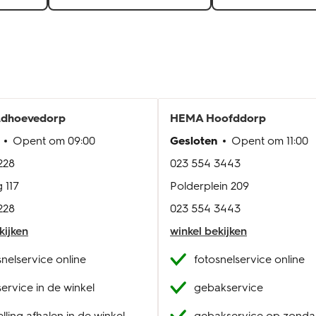
adhoevedorp
HEMA
Hoofddorp
Opent om
09:00
Gesloten
Opent om
11:00
228
023 554 3443
 117
Polderplein 209
228
023 554 3443
kijken
winkel bekijken
snelservice online
fotosnelservice online
service in de winkel
gebakservice
lling afhalen in de winkel
gebakservice op zond