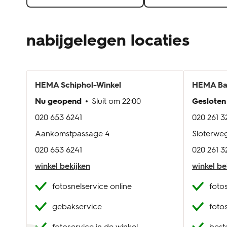
nabijgelegen locaties
HEMA
Schiphol-Winkel
HEMA
B
Nu geopend
Sluit om
22:00
Gesloten
020 653 6241
020 261 3
Aankomstpassage 4
Sloterweg
020 653 6241
020 261 3
winkel bekijken
winkel be
fotosnelservice online
foto
gebakservice
foto
fotoservice in de winkel
beste