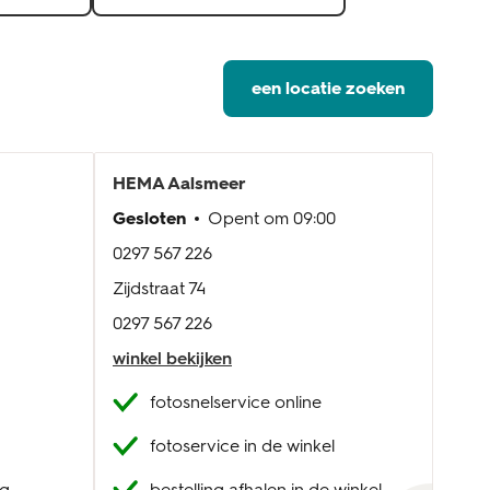
een locatie zoeken
HEMA
Aalsmeer
HE
Gesloten
Opent om
09:00
Gesl
0297 567 226
020 
Zijdstraat 74
West
0297 567 226
020 
winkel bekijken
wink
fotosnelservice online
fotoservice in de winkel
ag
bestelling afhalen in de winkel