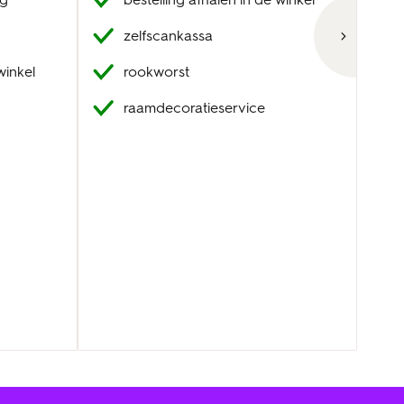
zelfscankassa
winkel
rookworst
raamdecoratieservice