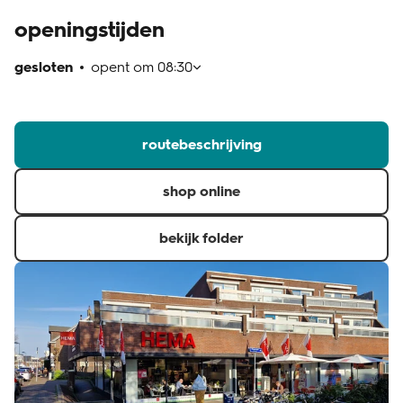
openingstijden
klantenservice
gesloten
opent om
08:30
routebeschrijving
shop online
bekijk folder