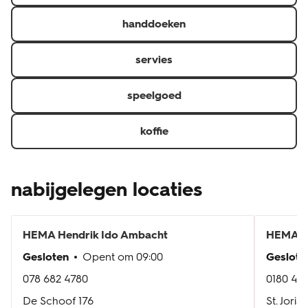
handdoeken
servies
speelgoed
koffie
nabijgelegen locaties
HEMA
Hendrik Ido Ambacht
HEMA
R
Gesloten
Opent om
09:00
Geslote
078 682 4780
0180 42
De Schoof 176
St. Joris