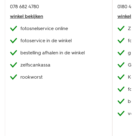
078 682 4780
0180 42
winkel bekijken
winkel b
fotosnelservice online
Zit
fotoservice in de winkel
fot
bestelling afhalen in de winkel
geb
zelfscankassa
Gor
rookworst
Kof
fot
best
ver