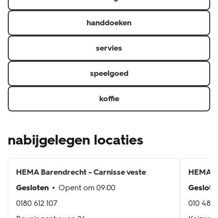
handdoeken
servies
speelgoed
koffie
nabijgelegen locaties
HEMA
Barendrecht - Carnisse veste
HEMA
R
Gesloten
Opent om
09:00
Geslote
0180 612 107
010 482 