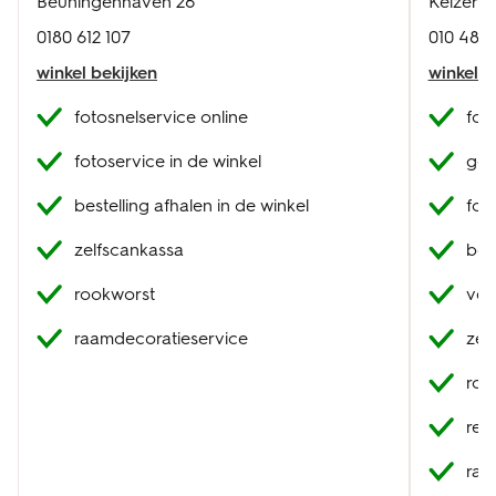
Beuningenhaven 26
Keizers
0180 612 107
010 482 
winkel bekijken
winkel b
fotosnelservice online
fot
fotoservice in de winkel
geb
bestelling afhalen in de winkel
fot
zelfscankassa
best
rookworst
ver
raamdecoratieservice
zel
roo
res
raa