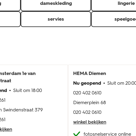
g
dameskleding
lingerie
servies
speelgoe
sterdam 1e van
HEMA
Diemen
traat
Nu geopend
Sluit om
20:0
end
Sluit om
18:00
020 402 0610
261
Diemerplein 68
n Swindenstraat 379
020 402 0610
261
winkel bekijken
kijken
fotosnelservice online