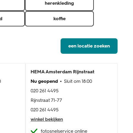
herenkleding
d
koffie
een locatie zoeken
HEMA
Amsterdam Rijnstraat
HE
0
Nu geopend
Sluit om
18:00
Nu 
020 261 4495
020 
Rijnstraat 71-77
Oost
020 261 4495
020 
winkel bekijken
wink
fotosnelservice online