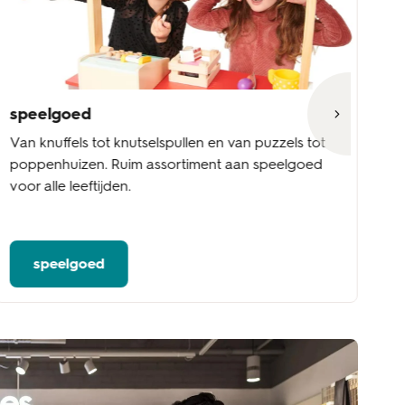
speelgoed
b
Van knuffels tot knutselspullen en van puzzels tot
Va
poppenhuizen. Ruim assortiment aan speelgoed
to
voor alle leeftijden.
ve
de
ba
speelgoed