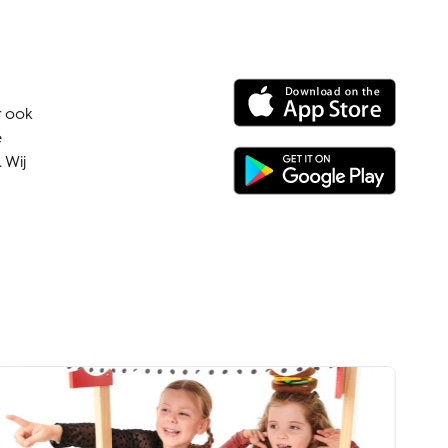
r ook
e
 Wij