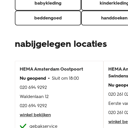
babykleding
kinderkledin
beddengoed
handdoeken
nabijgelegen locaties
HEMA
Amsterdam Oostpoort
HEMA
Am
Swindens
Nu geopend
Sluit om
18:00
Nu geop
020 694 9292
020 261 0
Waldenlaan 12
Eerste va
020 694 9292
020 261 0
winkel bekijken
winkel be
gebakservice