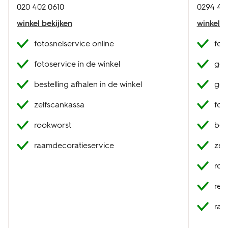
020 402 0610
0294 45
winkel bekijken
winkel b
fotosnelservice online
fot
fotoservice in de winkel
geb
bestelling afhalen in de winkel
geb
zelfscankassa
fot
rookworst
best
raamdecoratieservice
zel
roo
res
raa