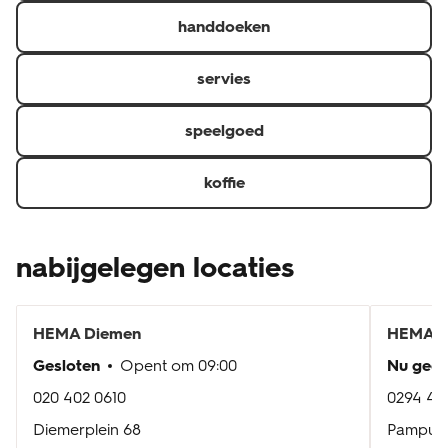
handdoeken
servies
speelgoed
koffie
nabijgelegen locaties
HEMA
Diemen
HEMA
M
Gesloten
Opent om
09:00
Nu geo
020 402 0610
0294 45
Diemerplein 68
Pampus