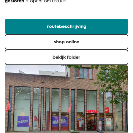
gesloten
opent om
09:00
klantenservice
routebeschrijving
shop online
bekijk folder