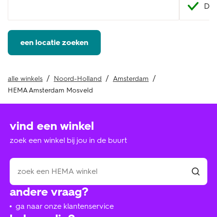
DHL
een locatie zoeken
alle winkels
Noord-Holland
Amsterdam
HEMA Amsterdam Mosveld
vind een winkel
zoek een winkel bij jou in de buurt
andere vraag?
ga naar onze klantenservice