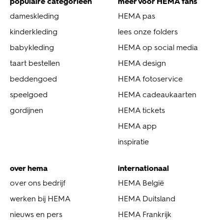
populaire categorieën
meer voor HEMA fans
dameskleding
HEMA pas
kinderkleding
lees onze folders
babykleding
HEMA op social media
taart bestellen
HEMA design
beddengoed
HEMA fotoservice
speelgoed
HEMA cadeaukaarten
gordijnen
HEMA tickets
HEMA app
inspiratie
over hema
internationaal
over ons bedrijf
HEMA België
werken bij HEMA
HEMA Duitsland
nieuws en pers
HEMA Frankrijk