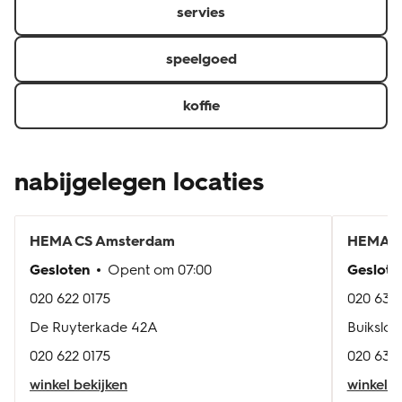
servies
speelgoed
koffie
nabijgelegen locaties
HEMA
CS Amsterdam
HEMA
A
Gesloten
Opent om
07:00
Geslote
020 622 0175
020 637
De Ruyterkade 42A
Buikslot
020 622 0175
020 637
winkel bekijken
winkel b