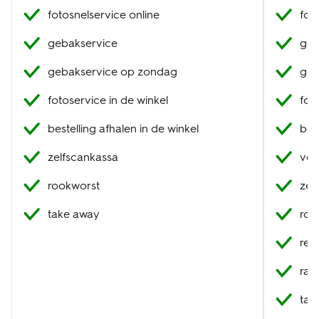
fotosnelservice online
fot
gebakservice
geb
gebakservice op zondag
geb
fotoservice in de winkel
fot
bestelling afhalen in de winkel
best
zelfscankassa
ver
rookworst
zel
take away
roo
res
raa
tak