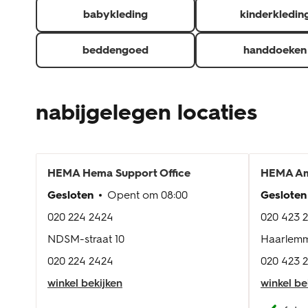
babykleding
kinderkledin
beddengoed
handdoeken
nabijgelegen locaties
HEMA
Hema Support Office
HEMA
Am
Gesloten
Opent om
08:00
Gesloten
020 224 2424
020 423 
NDSM-straat 10
Haarlemm
020 224 2424
020 423 
winkel bekijken
winkel be