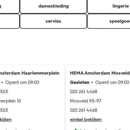
g
dameskleding
lingerie
servies
speelgoe
sterdam Haarlemmerplein
HEMA
Amsterdam Mosveld
Opent om
09:00
Gesloten
Opent om
09:00
2553
020 261 4468
erplein 10
Mosveld 95-97
2553
020 261 4468
kijken
winkel bekijken