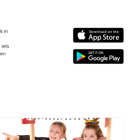
s in
 iets
ken