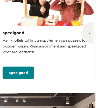
speelgoed
b
Van knuffels tot knutselspullen en van puzzels tot
Va
poppenhuizen. Ruim assortiment aan speelgoed
to
voor alle leeftijden.
ve
de
ba
speelgoed