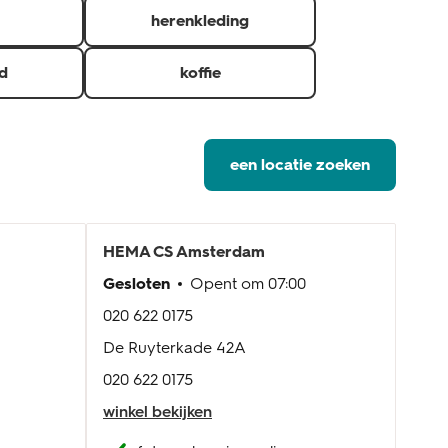
herenkleding
d
koffie
een locatie zoeken
HEMA
CS Amsterdam
HE
Gesloten
Opent om
07:00
Gesl
020 622 0175
020 
De Ruyterkade 42A
Nieu
020 622 0175
020 
winkel bekijken
wink