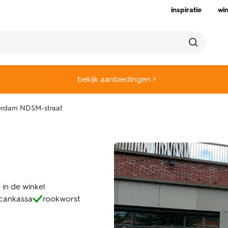
inspiratie
wi
bekijk aanbiedingen >
rdam NDSM-straat
 in de winkel
scankassa
rookworst