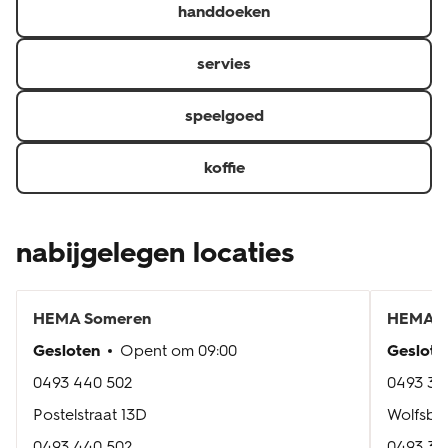
handdoeken
servies
speelgoed
koffie
nabijgelegen locaties
HEMA
Someren
HEMA
D
Gesloten
Opent om
09:00
Geslote
0493 440 502
0493 351
Postelstraat 13D
Wolfsber
0493 440 502
0493 351