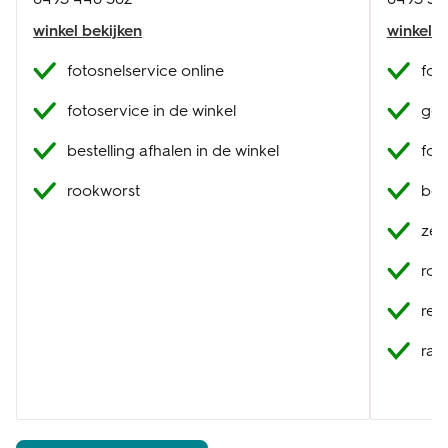
winkel bekijken
winkel b
fotosnelservice online
fot
fotoservice in de winkel
geb
bestelling afhalen in de winkel
fot
rookworst
best
zel
roo
res
raa