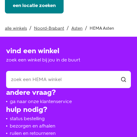
een locatie zoeken
alle winkels
Noord-Brabant
Asten
HEMA Asten
vind een winkel
zoek een winkel bij jou in de buurt
andere vraag?
ga naar onze klantenservice
hulp nodig?
status bestelling
bezorgen en afhalen
ruilen en retourneren