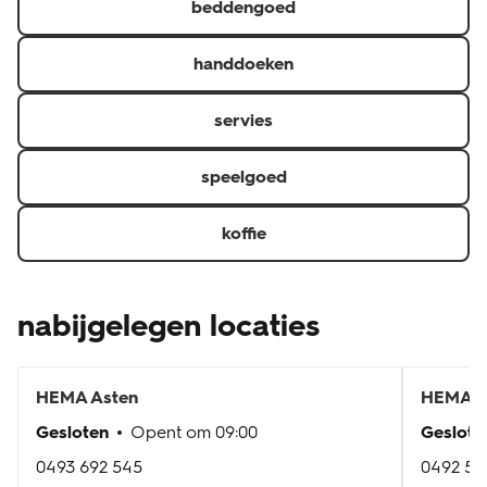
beddengoed
handdoeken
servies
speelgoed
koffie
nabijgelegen locaties
HEMA
Asten
HEMA
H
Gesloten
Opent om
09:00
Geslote
0493 692 545
0492 54