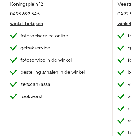
Koningsplein 12
Veestraa
0493 692 545
0492 54
winkel bekijken
winkel b
fotosnelservice online
fot
gebakservice
geb
fotoservice in de winkel
fot
bestelling afhalen in de winkel
best
zelfscankassa
ver
rookworst
zel
roo
raa
tak