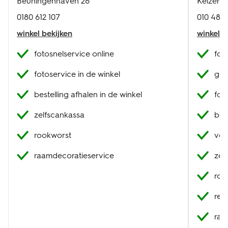
Beuningenhaven 26
Keizers
0180 612 107
010 482 
winkel bekijken
winkel b
fotosnelservice online
fot
fotoservice in de winkel
geb
bestelling afhalen in de winkel
fot
zelfscankassa
best
rookworst
ver
raamdecoratieservice
zel
roo
res
raa