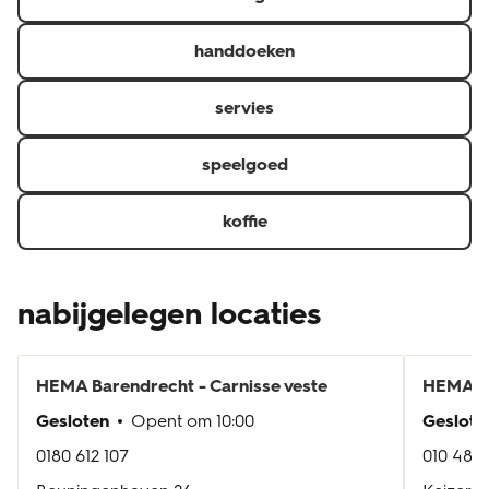
handdoeken
servies
speelgoed
koffie
nabijgelegen locaties
HEMA
Barendrecht - Carnisse veste
HEMA
R
Gesloten
Opent om
10:00
Geslote
0180 612 107
010 482 