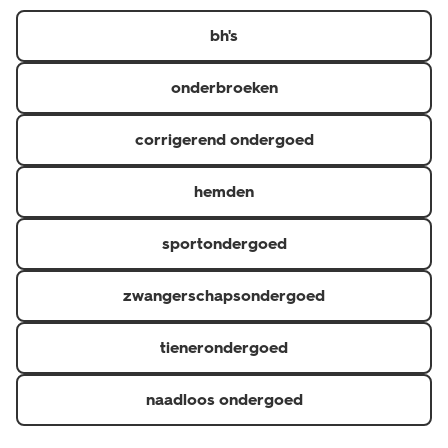
https://www.hema.nl/inspiratie/dames/bh-maatwijzer
er in diverse kleuren, designs en verschillende maten.
bh's
onderbroeken
corrigerend ondergoed
hemden
sportondergoed
zwangerschapsondergoed
tienerondergoed
naadloos ondergoed