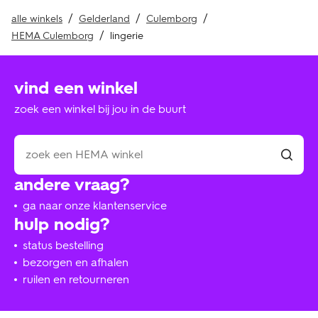
alle winkels
Gelderland
Culemborg
HEMA Culemborg
lingerie
vind een winkel
zoek een winkel bij jou in de buurt
andere vraag?
ga naar onze klantenservice
hulp nodig?
status bestelling
bezorgen en afhalen
ruilen en retourneren