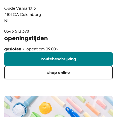
Oude Vismarkt 3
klantenservice
4101 CA
Culemborg
NL
0345 513 370
openingstijden
gesloten
opent om
09:00
routebeschrijving
shop online