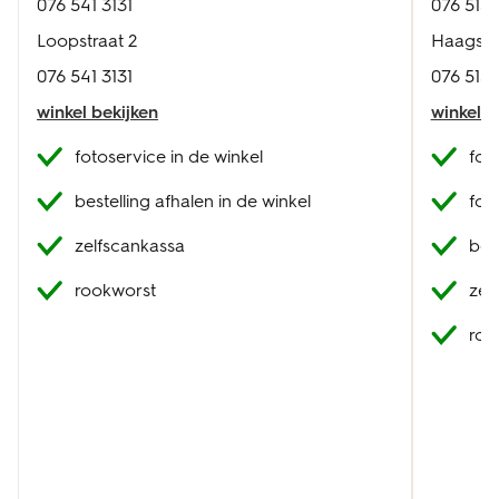
076 541 3131
076 515 
Loopstraat 2
Haagsem
076 541 3131
076 515 
winkel bekijken
winkel b
fotoservice in de winkel
fot
bestelling afhalen in de winkel
fot
zelfscankassa
best
rookworst
zel
roo