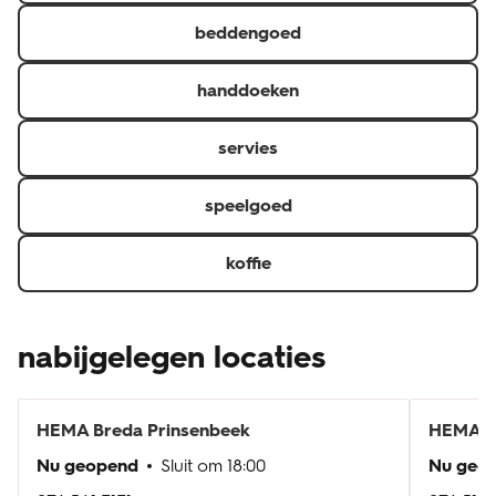
beddengoed
handdoeken
servies
speelgoed
koffie
nabijgelegen locaties
HEMA
Breda Prinsenbeek
HEMA
B
Nu geopend
Sluit om
18:00
Nu geo